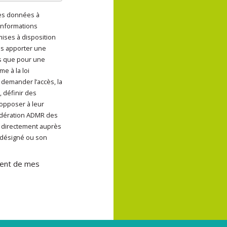
des données à
ent de mes données à
informations
 mises à disposition
us apporter une
s que pour une
e à la loi
 demander l’accès, la
, définir des
 opposer à leur
Fédération ADMR des
u directement auprès
 désigné ou son
ement de mes