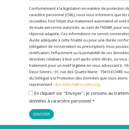
Conformément à la législation en matière de protection 
En cliquant sur "Envoyer", je consens au traitem
caractère personnel (CNIL), nous vous informons que les 
caractère personnel
*
recueillies font l’objet d’un traitement automatisé et sont
de toute personne autorisée, au sein de l’ADMR, pour vo
réponse adaptée. Ces informations ne seront conservée
durée adéquate à cette finalité ou pour une durée conform
(obligation de conservation ou prescription). Vous pouvez
rectification, l’effacement ou la portabilité de vos données
directives relatives à leur sort après votre décès, ou vous
traitement pour un motif légitime en vous adressant à : 
Deux-Sèvres - 91, rue des Quatre Marie - 79410 ECHIRE o
du Délégué à la Protection des Données que nous avons
représentant :
dpo.admr79@un.admr.org
En cliquant sur "Envoyer", je consens au trait
données à caractère personnel *